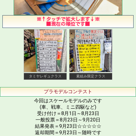
※↑タッチで拡大します↓※
■現在の順位です■
タミヤレギュクラス
素組み限定クラス
プラモデルコンテスト
今回はスケールモデルのみです
(車、戦車、ミニ四駆など)
受け付け＝8月1日～8月23日
一般投票＝8月23日～9月20日
結果発表＝9月23日☆☆☆☆☆
返却期間＝9月23日～随時です