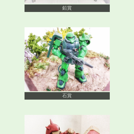
鉛賞
石賞