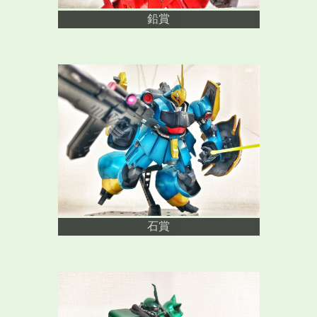
鉛賞
石賞