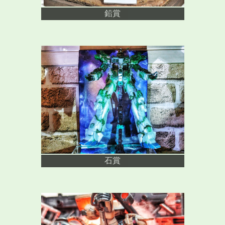
鉛賞
石賞